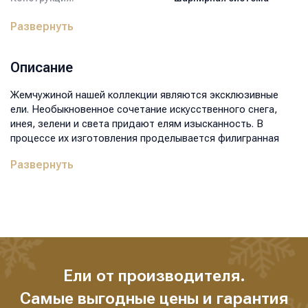
Декор:
снег, иней, глиттер,
Развернуть
лампочки
Артикул:
КРп-2508
Тип подставки:
крестовина
Описание
металлическая
Количество лампочек:
1100 LED
Жемчужиной нашей коллекции являются эксклюзивные
Высота:
250
ели. Необыкновенное сочетание искусственного снега,
Диаметр нижнего ряда, см:
160
инея, зелени и света придают елям изысканность. В
Вес, кг:
42,5
процессе их изготовления проделывается филигранная
Размер коробки, мм:
1400x900x600
ручная работа по созданию идеальной элитной ели.
Объем, м3:
0,756
Развернуть
Эксклюзивные ели становятся не только элементом
красоты и гармонии в интерьере, но и выражением
индивидуальности и стиля, тем самым подчеркивая
уникальность пространства и придавая ему особый шарм.
Ели от производителя.
Самые выгодные цены и гарантия