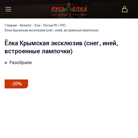
РУСЬ-ЁЛКА – ЗАКОНОДАТЕЛЬ МОДЫ!
Главная
-
Каталог
-
Ели
-
Литые PE + PVC
-
Ёлка Крымская эксклюзив (снег, иней, встроенные лампочки)
Ёлка Крымская эксклюзив (снег, иней,
встроенные лампочки)
Разобрали
-
20
%