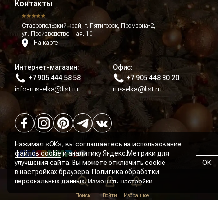
Контакты
Ставропольский край, г. Пятигорск, Промзона-2,
ул. Производственная, 10
На карте
Интернет-магазин:
Офис:
+7 905 444 58 58
+7 905 448 80 20
info-rus-elka@list.ru
rus-elka@list.ru
Нажимая «ОК», вы соглашаетесь на использование
файлов cookie
и аналитику Яндекс.Метрики для
улучшения сайта. Вы можете отключить cookie
OK
в настройках браузера.
Политика обработки
персональных данных
.
Изменить настройки
Политика конфиденциальности
Поиск
Войти
Избранное
Пользовательское соглашение
Согласие на рассылку