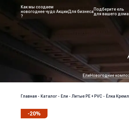
Как мы создаем
Подберите ель
новогоднее чудо
Акции
Для бизнеса
для вашего дома
?
Ели
Новогодние компо
Главная
-
Каталог
-
Ели
-
Литые PE + PVC
-
Ёлка Кремл
-
20
%