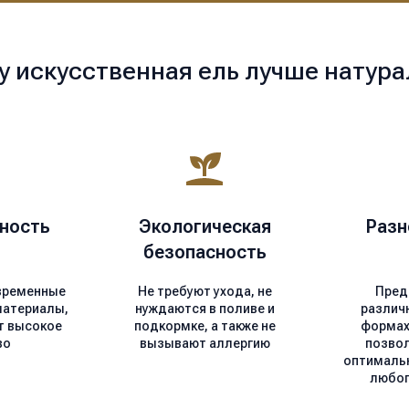
у искусственная ель лучше натура
ность
Экологическая
Разн
безопасность
временные
Не требуют ухода, не
Пред
материалы,
нуждаются в поливе и
различ
т высокое
подкормке, а также не
формах 
во
вызывают аллергию
позво
оптималь
любог