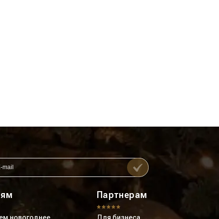
лям
Партнерам
ем новогоднее
Для бизнеса