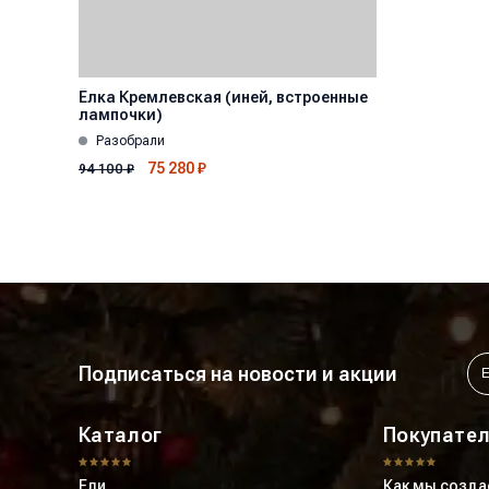
Ёлка Кремлевская (иней, встроенные
лампочки)
Разобрали
75 280
₽
94 100
₽
Подписаться на новости и акции
Каталог
Покупате
Ели
Как мы созда