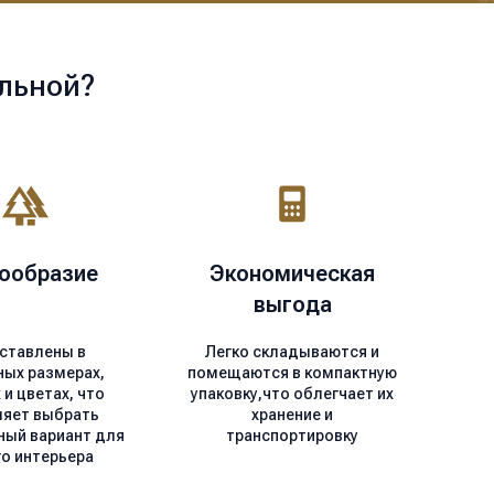
льной?
ообразие
Экономическая
выгода
ставлены в
Легко складываются и
ных размерах,
помещаются в компактную
и цветах, что
упаковку,что облегчает их
ляет выбрать
хранение и
ный вариант для
транспортировку
о интерьера