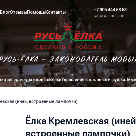
+7 905 444 58 58
Блог
Отзывы
Помощь
Контакты
Будние дни 9:00 - 20:00
РУСЬ-ЁЛКА – ЗАКОНОДАТЕЛЬ МОДЫ
зиции
Гирлянды еловые
Венки
Украшения и елочные игрушки
Лими
евская (иней, встроенные лампочки)
Ёлка Кремлевская (иней
встроенные лампочки)