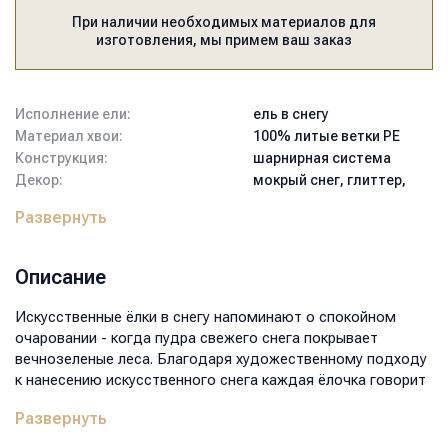
При наличии необходимых материалов для
изготовления, мы примем ваш заказ
Исполнение ели:
ель в снегу
Материал хвои:
100% литые ветки PE
Конструкция:
шарнирная система
Декор:
мокрый снег, глиттер,
шишки, ягоды
Развернуть
Артикул:
МБ-1623
Тип подставки:
крестовина
металлическая
Описание
Цвет:
зелёный
Высота:
160
Искусственные ёлки в снегу напоминают о спокойном
Диаметр нижнего ряда, см:
115
очаровании - когда пудра свежего снега покрывает
Вес, кг:
16,1
вечнозеленые леса. Благодаря художественному подходу
Размер коробки, мм:
1200x450x370
к нанесению искусственного снега каждая ёлочка говорит
Объем, м3:
0,2
о своей индивидуальности. Использование инновационных
Развернуть
технологий позволяет снегу укрывать веточки ели в виде
различных природных явлений, одним из которых