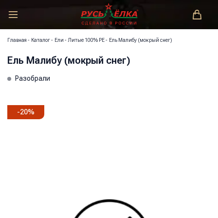
РУСЬ-ЁЛКА – ЗАКОНОДАТЕЛЬ МОДЫ!
Главная
-
Каталог
-
Ели
-
Литые 100% РЕ
-
Ель Малибу (мокрый снег)
Ель Малибу (мокрый снег)
Разобрали
-
20
%