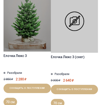
Ёлочка Люкс 3
Ёлочка Люкс 3 (снег)
Разобрали
Разобрали
2 280
₽
2 850
₽
2 640
₽
3 300
₽
СООБЩИТЬ О ПОСТУПЛЕНИИ
СООБЩИТЬ О ПОСТУПЛЕНИИ
70 см
70 см