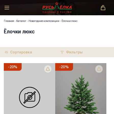
РУСЬ-ЁЛКА – ЗАКОНОДАТЕЛЬ МОДЫ!
Главная
-
Каталог
-
Новогодние композиции
-
Ёлочки люкс
Ёлочки люкс
Сортировка
Фильтры
-
20
%
-
20
%