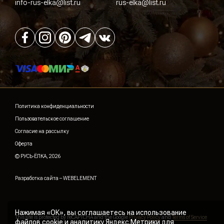
info-rus-elka@list.ru
rus-elka@list.ru
Политика конфиденциальности
Пользовательское соглашение
Согласие на рассылку
Оферта
© РУСЬ-ЁЛКА, 2026
Разработка сайта –
WEBELEMENT
Нажимая «ОК», вы соглашаетесь на использование
This site is protected by reCAPTCHA and the Google
Privacy Policy
and
Terms of Service
файлов cookie
и аналитику Яндекс.Метрики для