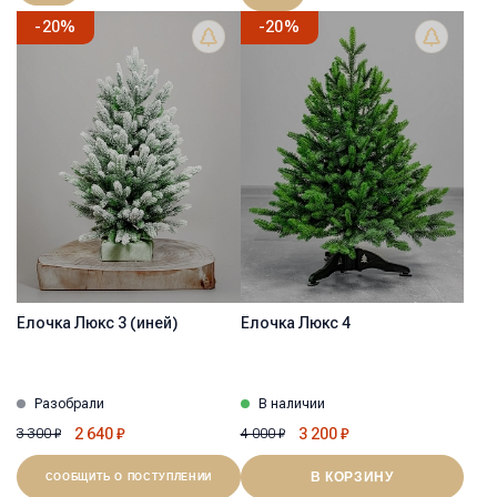
-
20
%
-
20
%
Ёлочка Люкс 3 (иней)
Ёлочка Люкс 4
Разобрали
В наличии
2 640
₽
3 200
₽
3 300
₽
4 000
₽
В КОРЗИНУ
СООБЩИТЬ О ПОСТУПЛЕНИИ