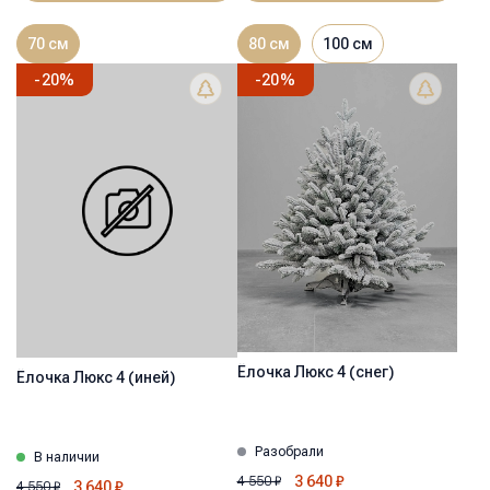
70 см
80 см
100 см
-
20
%
-
20
%
Ёлочка Люкс 4 (снег)
Ёлочка Люкс 4 (иней)
Разобрали
В наличии
3 640
₽
4 550
₽
3 640
₽
4 550
₽