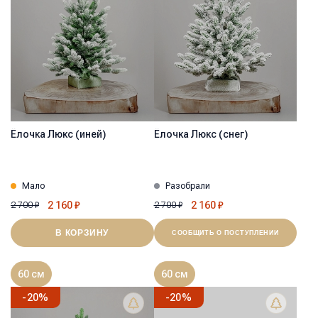
Ёлочка Люкс (иней)
Ёлочка Люкс (снег)
Мало
Разобрали
2 160
₽
2 160
₽
2 700
₽
2 700
₽
В КОРЗИНУ
СООБЩИТЬ О ПОСТУПЛЕНИИ
60 см
60 см
-
20
%
-
20
%