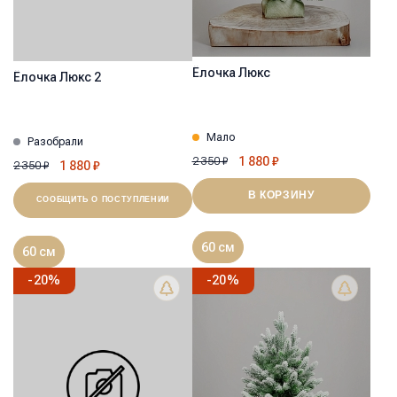
Ёлочка Люкс
Ёлочка Люкс 2
Мало
Разобрали
1 880
₽
2 350
₽
1 880
₽
2 350
₽
В КОРЗИНУ
СООБЩИТЬ О ПОСТУПЛЕНИИ
60 см
60 см
-
20
%
-
20
%