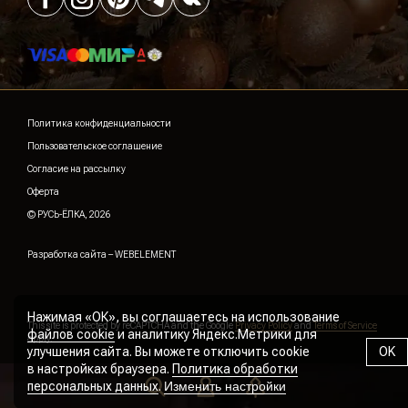
Политика конфиденциальности
Пользовательское соглашение
Согласие на рассылку
Оферта
© РУСЬ-ЁЛКА, 2026
Разработка сайта –
WEBELEMENT
Нажимая «ОК», вы соглашаетесь на использование
This site is protected by reCAPTCHA and the Google
Privacy Policy
and
Terms of Service
файлов cookie
и аналитику Яндекс.Метрики для
apply.
улучшения сайта. Вы можете отключить cookie
OK
в настройках браузера.
Политика обработки
персональных данных
.
Изменить настройки