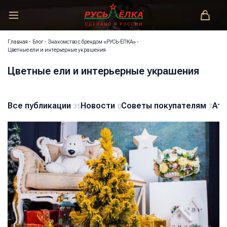
РУСЬ-ЁЛКА – ЗАКОНОДАТЕЛЬ МОДЫ!
Главная
-
Блог
-
Знакомство с брендом «РУСЬ-ЁЛКА»
-
Цветные ели и интерьерные украшения
Цветные ели и интерьерные украшения
Все публикации
Новости
Советы покупателям
Атм
35
0
7