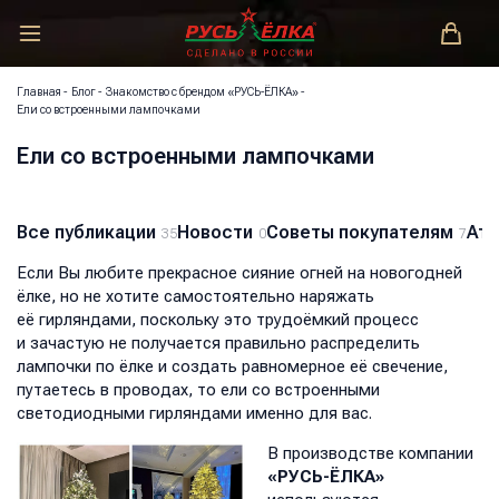
РУСЬ-ЁЛКА – ЗАКОНОДАТЕЛЬ МОДЫ!
Главная
-
Блог
-
Знакомство с брендом «РУСЬ-ЁЛКА»
-
Ели со встроенными лампочками
Ели со встроенными лампочками
Все публикации
Новости
Советы покупателям
Атм
35
0
7
Если Вы любите прекрасное сияние огней на новогодней
ёлке, но не хотите самостоятельно наряжать
её гирляндами, поскольку это трудоёмкий процесс
и зачастую не получается правильно распределить
лампочки по ёлке и создать равномерное её свечение,
путаетесь в проводах, то ели со встроенными
светодиодными гирляндами именно для вас.
В производстве компании
«РУСЬ-ЁЛКА»