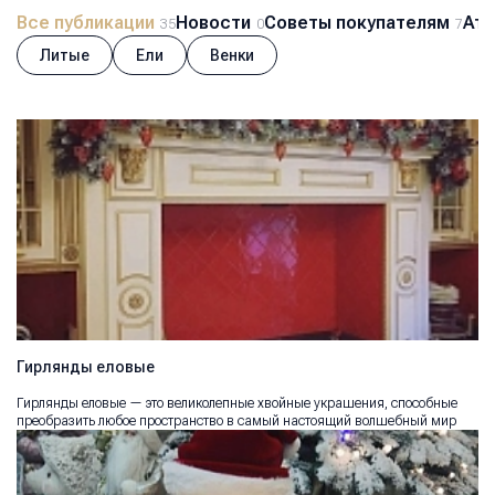
Все публикации
Новости
Советы покупателям
Атм
35
0
7
Литые
Ели
Венки
Гирлянды еловые
Гирлянды еловые — это великолепные хвойные украшения, способные
преобразить любое пространство в самый настоящий волшебный мир